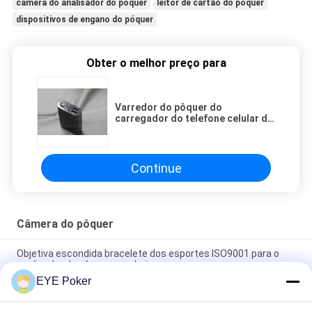
câmera do analisador do pôquer
leitor de cartão do póquer
dispositivos de engano do póquer
Obter o melhor preço para
Varredor do pôquer do
carregador do telefone celular da
Curto-distância com os cartões
marcados do código de barras
Continue
Câmera do pôquer
Objetiva escondida bracelete dos esportes ISO9001 para o
analisador do pôquer para baixo
EYE Poker
Câmera escondida de engano do pôquer do banco do poder
dos dispositivos do pôquer de Akk CVK carregador portátil