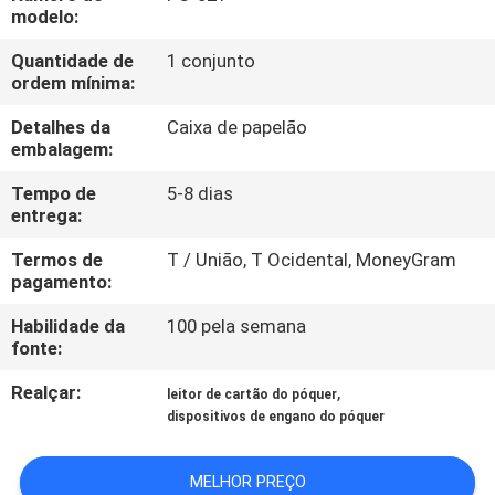
QUALIDADE
modelo:
Quantidade de
1 conjunto
FALE
ordem mínima:
CONOSCO
Detalhes da
Caixa de papelão
embalagem:
PEDIR UM
Tempo de
5-8 dias
entrega:
ORÇAMENTO
Termos de
T / União, T Ocidental, MoneyGram
pagamento:
MAPA
Habilidade da
100 pela semana
DO
fonte:
SITE
Realçar:
,
leitor de cartão do póquer
dispositivos de engano do póquer
PRIVACY
POLICY
MELHOR PREÇO