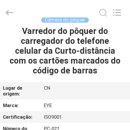
2026
EYE
Poker
Cheat
Center.
Câmera do pôquer
All
Rights
Reserved.
Varredor do pôquer do
CASA
carregador do telefone
PRODUTOS
celular da Curto-distância
com os cartões marcados do
QUEM
código de barras
SOMOS
Lugar de
CN
origem:
FÁBRICA
Marca:
EYE
CONTROLE
Certificação:
ISO9001
DE
Número do
PC-021