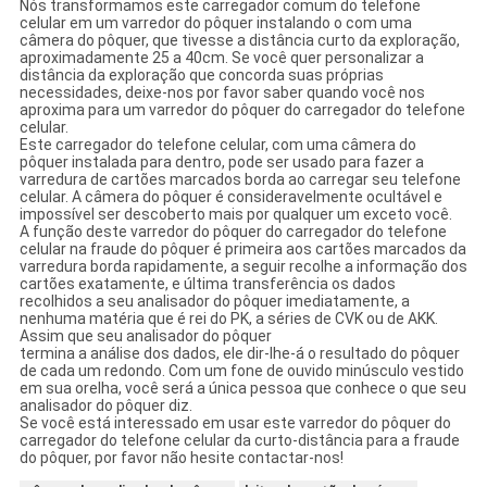
Nós transformamos este carregador comum do telefone
celular em um varredor do pôquer instalando o com uma
câmera do pôquer, que tivesse a distância curto da exploração,
aproximadamente 25 a 40cm. Se você quer personalizar a
distância da exploração que concorda suas próprias
necessidades, deixe-nos por favor saber quando você nos
aproxima para um varredor do pôquer do carregador do telefone
celular.
Este carregador do telefone celular, com uma câmera do
pôquer instalada para dentro, pode ser usado para fazer a
varredura de cartões marcados borda ao carregar seu telefone
celular. A câmera do pôquer é consideravelmente ocultável e
impossível ser descoberto mais por qualquer um exceto você.
A função deste varredor do pôquer do carregador do telefone
celular na fraude do pôquer é primeira aos cartões marcados da
varredura borda rapidamente, a seguir recolhe a informação dos
cartões exatamente, e última transferência os dados
recolhidos a seu analisador do pôquer imediatamente, a
nenhuma matéria que é rei do PK, a séries de CVK ou de AKK.
Assim que seu analisador do pôquer
termina a análise dos dados, ele dir-lhe-á o resultado do pôquer
de cada um redondo. Com um fone de ouvido minúsculo vestido
em sua orelha, você será a única pessoa que conhece o que seu
analisador do pôquer diz.
Se você está interessado em usar este varredor do pôquer do
carregador do telefone celular da curto-distância para a fraude
do pôquer, por favor não hesite contactar-nos!