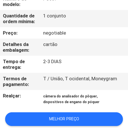
QUALIDADE
modelo:
Quantidade de
1 conjunto
FALE
ordem mínima:
CONOSCO
Preço:
negotiable
Detalhes da
cartão
PEDIR UM
embalagem:
ORÇAMENTO
Tempo de
2-3 DIAS
entrega:
MAPA
Termos de
T / União, T ocidental, Moneygram
pagamento:
DO
Realçar:
,
SITE
câmera do analisador do pôquer
dispositivos de engano do póquer
PRIVACY
MELHOR PREÇO
POLICY