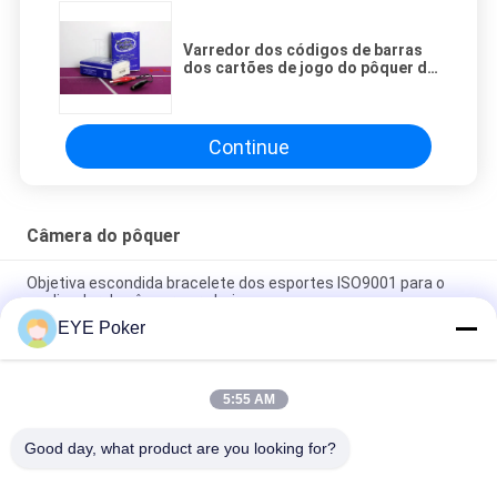
Varredor dos códigos de barras
dos cartões de jogo do pôquer do
analisador do pôquer da
embalagem do tecido
Continue
Câmera do pôquer
Objetiva escondida bracelete dos esportes ISO9001 para o
analisador do pôquer para baixo
EYE Poker
Câmera escondida de engano do pôquer do banco do poder
dos dispositivos do pôquer de Akk CVK carregador portátil
5:55 AM
Exploração infravermelha do pôquer do espião da chave do
carro de Toyota da câmera da distância 35cm Keyfob
Good day, what product are you looking for?
Categorias populares
Todos