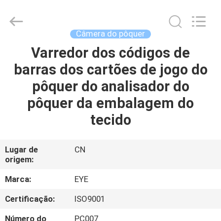
2026
EYE
Poker
Cheat
Center.
Câmera do pôquer
All
Rights
Reserved.
Varredor dos códigos de
CASA
barras dos cartões de jogo do
PRODUTOS
pôquer do analisador do
pôquer da embalagem do
QUEM
tecido
SOMOS
Lugar de
CN
origem:
FÁBRICA
Marca:
EYE
CONTROLE
Certificação:
ISO9001
DE
Número do
PC007