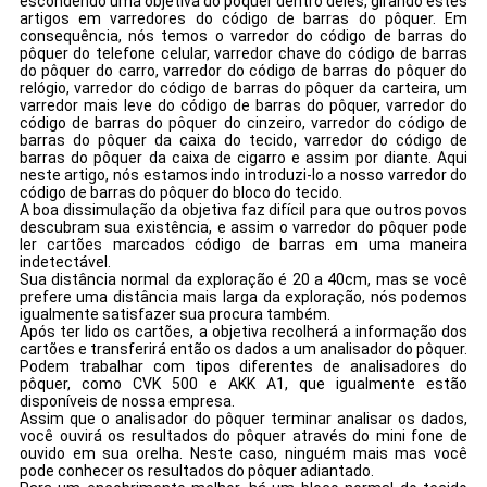
escondendo uma objetiva do pôquer dentro deles, girando estes
artigos em varredores do código de barras do pôquer. Em
consequência, nós temos o varredor do código de barras do
pôquer do telefone celular, varredor chave do código de barras
do pôquer do carro, varredor do código de barras do pôquer do
relógio, varredor do código de barras do pôquer da carteira, um
varredor mais leve do código de barras do pôquer, varredor do
código de barras do pôquer do cinzeiro, varredor do código de
barras do pôquer da caixa do tecido, varredor do código de
barras do pôquer da caixa de cigarro e assim por diante. Aqui
neste artigo, nós estamos indo introduzi-lo a nosso varredor do
código de barras do pôquer do bloco do tecido.
A boa dissimulação da objetiva faz difícil para que outros povos
descubram sua existência, e assim o varredor do pôquer pode
ler cartões marcados código de barras em uma maneira
indetectável.
Sua distância normal da exploração é 20 a 40cm, mas se você
prefere uma distância mais larga da exploração, nós podemos
igualmente satisfazer sua procura também.
Após ter lido os cartões, a objetiva recolherá a informação dos
cartões e transferirá então os dados a um analisador do pôquer.
Podem trabalhar com tipos diferentes de analisadores do
pôquer, como CVK 500 e AKK A1, que igualmente estão
disponíveis de nossa empresa.
Assim que o analisador do pôquer terminar analisar os dados,
você ouvirá os resultados do pôquer através do mini fone de
ouvido em sua orelha. Neste caso, ninguém mais mas você
pode conhecer os resultados do pôquer adiantado.